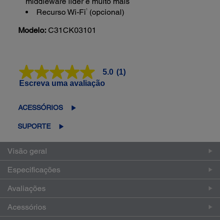
middleware líder e muito mais
1
Recurso Wi-Fi
(opcional)
Modelo:
C31CK03101
5.0
(1)
5.0
de
Escreva uma avaliação
5
estrelas,
valor
ACESSÓRIOS
médio
de
SUPORTE
avaliação.
Read
a
Visão geral
Review.
Link
Especificações
abre
na
mesma
Avaliações
página.
Acessórios