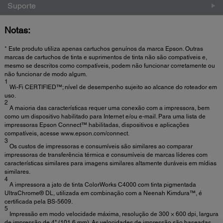
Suporte
Notas:
* Este produto utiliza apenas cartuchos genuínos da marca Epson. Outras
marcas de cartuchos de tinta e suprimentos de tinta não são compatíveis e,
mesmo se descritos como compatíveis, podem não funcionar corretamente ou
não funcionar de modo algum.
1
Wi-Fi CERTIFIED™; nível de desempenho sujeito ao alcance do roteador em
uso.
2
A maioria das características requer uma conexão com a impressora, bem
como um dispositivo habilitado para Internet e/ou e-mail. Para uma lista de
impressoras Epson Connect™ habilitadas, dispositivos e aplicações
compatíveis, acesse www.epson.com/connect.
3
Os custos de impressoras e consumíveis são similares ao comparar
impressoras de transferência térmica e consumíveis de marcas líderes com
características similares para imagens similares altamente duráveis em mídias
similares.
4
A impressora a jato de tinta ColorWorks C4000 com tinta pigmentada
UltraChrome® DL, utilizada em combinação com a Neenah Kimdura™, é
certificada pela BS-5609.
5
Impressão em modo velocidade máxima, resolução de 300 × 600 dpi, largura
de impressão de 4" (101,6 mm). As velocidades de impressão são baseadas