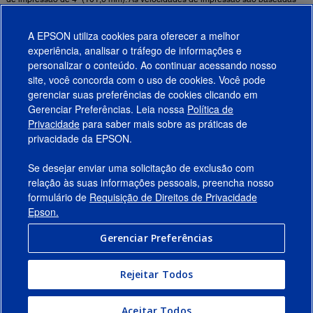
apenas na velocidade do motor de impressão. O tempo total de produção de
qualquer etiqueta depende de fatores como tamanho da etiqueta, tamanho do
A EPSON utiliza cookies para oferecer a melhor
arquivo, resolução, taxa de dados, etc.
6
experiência, analisar o tráfego de informações e
No momento do pedido, você deve selecionar o cartucho de tinta preta que
personalizar o conteúdo. Ao continuar acessando nosso
deseja utilizar.
site, você concorda com o uso de cookies. Você pode
gerenciar suas preferências de cookies clicando em
Gerenciar Preferências. Leia nossa
Política de
Produtos
Privacidade
para saber mais sobre as práticas de
privacidade da EPSON.
Suporte
Se desejar enviar uma solicitação de exclusão com
Links Sugeridos
relação às suas informações pessoais, preencha nosso
formulário de
Requisição de Direitos de Privacidade
Empresa
Epson.
Gerenciar Preferências
Conecte-se com a Epson
Rejeitar Todos
© 2026 Epson America, Inc.
Termos de Uso
Gerenciar Preferências
Aceitar Todos