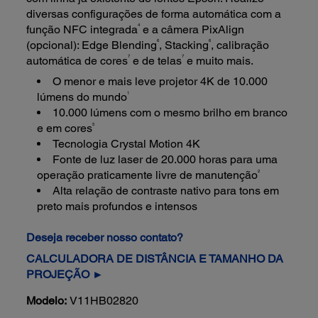
diversas configurações de forma automática com a
4
função NFC integrada
e a câmera PixAlign
6
6
(opcional): Edge Blending
, Stacking
, calibração
7
7
automática de cores
e de telas
e muito mais.
O menor e mais leve projetor 4K de 10.000
1
lúmens do mundo
10.000 lúmens com o mesmo brilho em branco
5
e em cores
Tecnologia Crystal Motion 4K
Fonte de luz laser de 20.000 horas para uma
2
operação praticamente livre de manutenção
Alta relação de contraste nativo para tons em
preto mais profundos e intensos
Deseja receber nosso contato?
CALCULADORA DE DISTÂNCIA E TAMANHO DA
PROJEÇÃO ►
Modelo:
V11HB02820