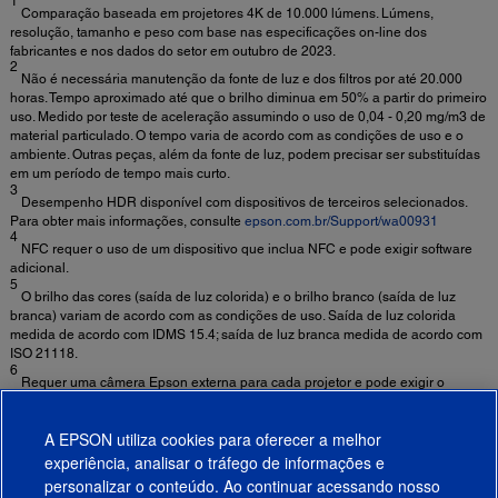
1
Comparação baseada em projetores 4K de 10.000 lúmens. Lúmens,
resolução, tamanho e peso com base nas especificações on-line dos
fabricantes e nos dados do setor em outubro de 2023.
2
Não é necessária manutenção da fonte de luz e dos filtros por até 20.000
horas. Tempo aproximado até que o brilho diminua em 50% a partir do primeiro
uso. Medido por teste de aceleração assumindo o uso de 0,04 - 0,20 mg/m3 de
material particulado. O tempo varia de acordo com as condições de uso e o
ambiente. Outras peças, além da fonte de luz, podem precisar ser substituídas
em um período de tempo mais curto.
3
Desempenho HDR disponível com dispositivos de terceiros selecionados.
Para obter mais informações, consulte
epson.com.br/Support/wa00931
4
NFC requer o uso de um dispositivo que inclua NFC e pode exigir software
adicional.
5
O brilho das cores (saída de luz colorida) e o brilho branco (saída de luz
branca) variam de acordo com as condições de uso. Saída de luz colorida
medida de acordo com IDMS 15.4; saída de luz branca medida de acordo com
ISO 21118.
6
Requer uma câmera Epson externa para cada projetor e pode exigir o
aplicativo Epson Projector Professional Tool.
7
Usando uma câmera separada para cada projetor.
A EPSON utiliza cookies para oferecer a melhor
8
Somente para Mac® e PC.
experiência, analisar o tráfego de informações e
9
personalizar o conteúdo. Ao continuar acessando nosso
Requer um PC no local com o Epson Projector Connected Agent instalado.