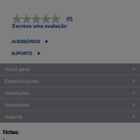
(0)
Sem
valor
Escreva uma avaliação
classificatório
Link
abre
ACESSÓRIOS
na
mesma
SUPORTE
página.
Visão geral
Especificações
Avaliações
Acessórios
Suporte
Notas: