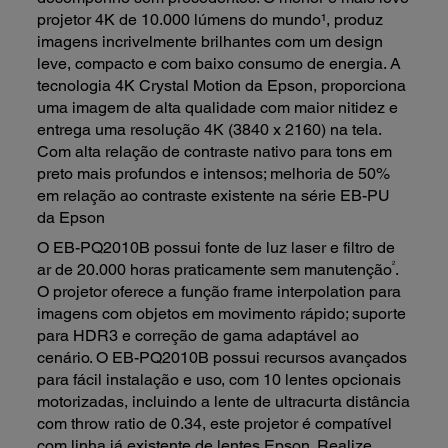
projetor 4K de 10.000 lúmens do mundo¹, produz
imagens incrivelmente brilhantes com um design
leve, compacto e com baixo consumo de energia. A
tecnologia 4K Crystal Motion da Epson, proporciona
uma imagem de alta qualidade com maior nitidez e
entrega uma resolução 4K (3840 x 2160) na tela.
Com alta relação de contraste nativo para tons em
preto mais profundos e intensos; melhoria de 50%
em relação ao contraste existente na série EB-PU
da Epson
O EB-PQ2010B possui fonte de luz laser e filtro de
2
ar de 20.000 horas praticamente sem manutenção
.
O projetor oferece a função frame interpolation para
imagens com objetos em movimento rápido; suporte
para HDR3 e correção de gama adaptável ao
cenário. O EB-PQ2010B possui recursos avançados
para fácil instalação e uso, com 10 lentes opcionais
motorizadas, incluindo a lente de ultracurta distância
com throw ratio de 0.34, este projetor é compatível
com linha já existente de lentes Epson. Realize