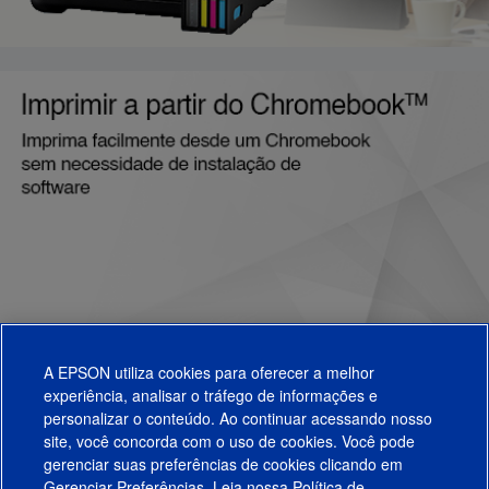
A EPSON utiliza cookies para oferecer a melhor
experiência, analisar o tráfego de informações e
personalizar o conteúdo. Ao continuar acessando nosso
site, você concorda com o uso de cookies. Você pode
gerenciar suas preferências de cookies clicando em
Gerenciar Preferências. Leia nossa
Política de
Produtos