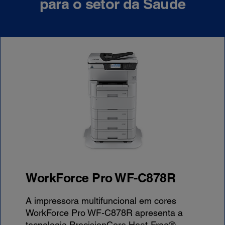
para o setor da Saúde
WorkForce Pro WF-C878R
A impressora multifuncional em cores
WorkForce Pro WF-C878R apresenta a
tecnologia PrecisionCore Heat-Free®.