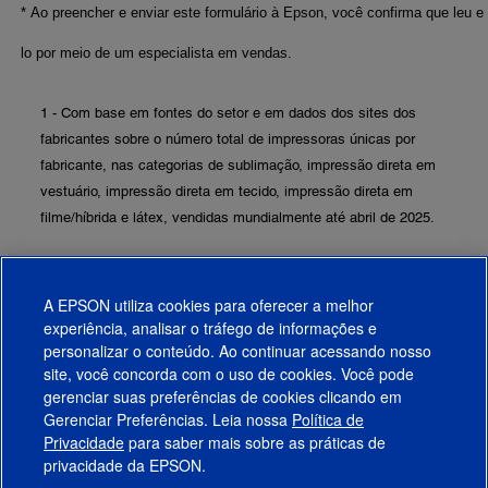
1 - Com base em fontes do setor e em dados dos sites dos
fabricantes sobre o número total de impressoras únicas por
fabricante, nas categorias de sublimação, impressão direta em
vestuário, impressão direta em tecido, impressão direta em
filme/híbrida e látex, vendidas mundialmente até abril de 2025.
2 - Instituto Ambiental Fuluhashi, “Relatório sobre o aporte
direto de água na impressão têxtil digital”, 7 de fevereiro de
A EPSON utiliza cookies para oferecer a melhor
2022. Relatório encomendado pela Seiko Epson Corporation.
experiência, analisar o tráfego de informações e
personalizar o conteúdo. Ao continuar acessando nosso
site, você concorda com o uso de cookies. Você pode
gerenciar suas preferências de cookies clicando em
Gerenciar Preferências. Leia nossa
Política de
Produtos
Privacidade
para saber mais sobre as práticas de
privacidade da EPSON.
Suporte