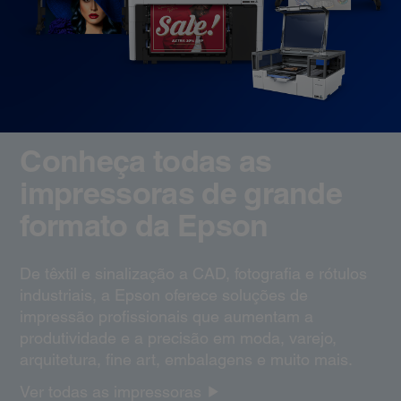
Conheça todas as
impressoras de grande
formato da Epson
De têxtil e sinalização a CAD, fotografia e rótulos
industriais, a Epson oferece soluções de
impressão profissionais que aumentam a
produtividade e a precisão em moda, varejo,
arquitetura, fine art, embalagens e muito mais.
Ver todas as impressoras