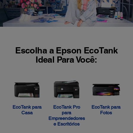
Escolha a Epson EcoTank
Ideal Para Você:
EcoTank para
EcoTank Pro
EcoTank para
Casa
para
Fotos
Empreendedores
e Escritórios