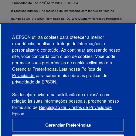
®
1
Unidades de EcoTank
entre 2011 – 10/2024.
2
Empresa número 1 no mercado de impressoras com tanque de tinta no
mundo de 2010 a 2024, com base no IDC WW Quarterly Hardcopy Peripherals
Tracker, Q2 2024, para envio de unidades.
3
Requer o download do aplicativo Epson Smart Panel. É possível que sejam
A EPSON utiliza cookies para oferecer a melhor
aplicadas tarifas pelo uso de dados.
experiência, analisar o tráfego de informações e
personalizar o conteúdo. Ao continuar acessando nosso
site, você concorda com o uso de cookies. Você pode
gerenciar suas preferências de cookies clicando em
Gerenciar Preferências. Leia nossa
Política de
Produtos
Privacidade
para saber mais sobre as práticas de
privacidade da EPSON.
Suporte
Se desejar enviar uma solicitação de exclusão com
Links Sugeridos
relação às suas informações pessoais, preencha nosso
formulário de
Requisição de Direitos de Privacidade
Empresa
Epson.
Gerenciar Preferências
Conecte-se com a Epson