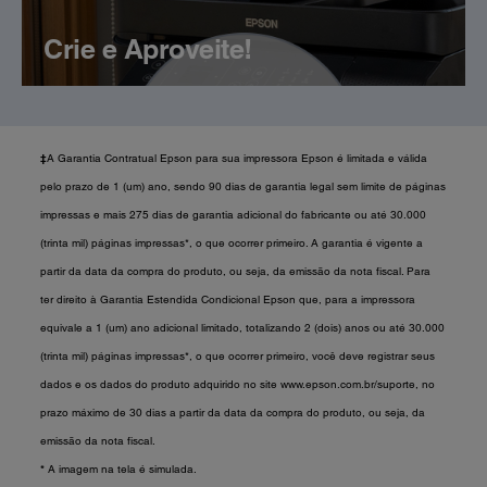
Crie e Aproveite!
‡
A Garantia Contratual Epson para sua impressora Epson é limitada e válida
pelo prazo de 1 (um) ano, sendo 90 dias de garantia legal sem limite de páginas
impressas e mais 275 dias de garantia adicional do fabricante ou até 30.000
(trinta mil) páginas impressas*, o que ocorrer primeiro. A garantia é vigente a
partir da data da compra do produto, ou seja, da emissão da nota fiscal. Para
ter direito à Garantia Estendida Condicional Epson que, para a impressora
equivale a 1 (um) ano adicional limitado, totalizando 2 (dois) anos ou até 30.000
(trinta mil) páginas impressas*, o que ocorrer primeiro, você deve registrar seus
dados e os dados do produto adquirido no site www.epson.com.br/suporte, no
prazo máximo de 30 dias a partir da data da compra do produto, ou seja, da
emissão da nota fiscal.
*
A imagem na tela é simulada.