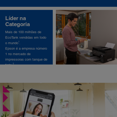
Líder na
Categoria
Mais de 100 milhões de
EcoTank vendidas em todo
1
o mundo
.
Epson é a empresa número
1 no mercado de
impressoras com tanque de
2
tinta.
.