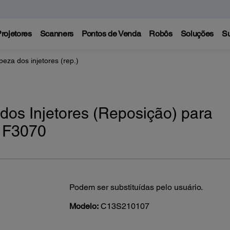
rojetores
Scanners
Pontos de Venda
Robôs
Soluções
Su
eza dos injetores (rep.)
os Injetores (Reposição) para
 F3070
Podem ser substituídas pelo usuário.
Modelo:
C13S210107