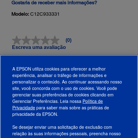
Gostaria de receber mais informações?
Modelo:
C12C933331
(0)
Sem
valor
Escreva uma avaliação
classificatório
Link
abre
Avaliações
na
A EPSON utiliza cookies para oferecer a melhor
mesma
experiência, analisar o tráfego de informações e
página.
Funciona Com
personalizar o conteúdo. Ao continuar acessando nosso
site, você concorda com o uso de cookies. Você pode
gerenciar suas preferências de cookies clicando em
Gerenciar Preferências. Leia nossa
Política de
Produtos
Privacidade
para saber mais sobre as práticas de
privacidade da EPSON.
Suporte
Se desejar enviar uma solicitação de exclusão com
Links Sugeridos
relação às suas informações pessoais, preencha nosso