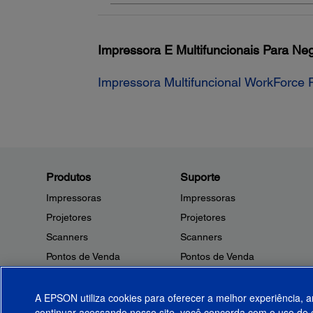
Impressora E Multifuncionais Para Ne
Impressora Multifuncional WorkForce
Produtos
Suporte
Impressoras
Impressoras
Projetores
Projetores
Scanners
Scanners
Pontos de Venda
Pontos de Venda
Robôs
Robôs
Microdispositivos
Outros Produtos
A EPSON utiliza cookies para oferecer a melhor experiência, a
continuar acessando nosso site, você concorda com o uso de c