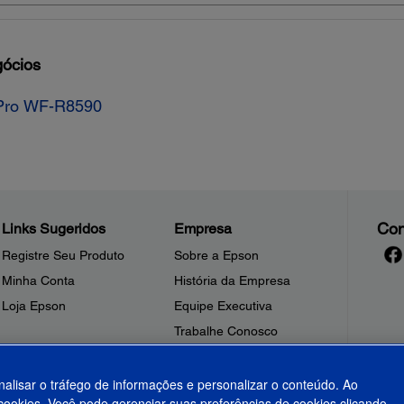
gócios
 Pro WF-R8590
Con
Links Sugeridos
Empresa
Registre Seu Produto
Sobre a Epson
Minha Conta
História da Empresa
Loja Epson
Equipe Executiva
Trabalhe Conosco
Sala de Imprensa
Fale Conosco
nalisar o tráfego de informações e personalizar o conteúdo. Ao
ookies. Você pode gerenciar suas preferências de cookies clicando