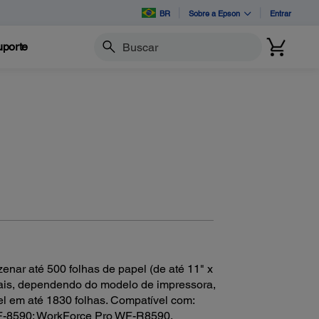
BR
Sobre a Epson
Entrar
porte
Buscar
nar até 500 folhas de papel (de até 11" x
nais, dependendo do modelo de impressora,
 em até 1830 folhas. Compatível com:
F-8590; WorkForce Pro WF-R8590.