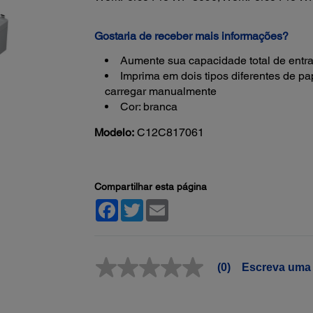
Gostaria de receber mais informações?
Aumente sua capacidade total de entra
Imprima em dois tipos diferentes de pa
carregar manualmente
Cor: branca
Modelo:
C12C817061
Compartilhar esta página
Facebook
Twitter
Email
(0)
Escreva uma 
Sem
valor
classificatório
Link