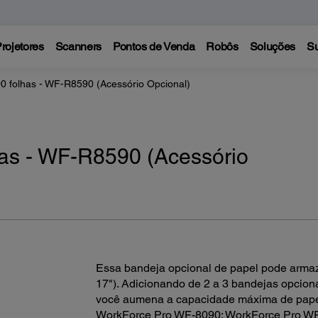
rojetores
Scanners
Pontos de Venda
Robôs
Soluções
Su
0 folhas - WF-R8590 (Acessório Opcional)
has - WF-R8590 (Acessório
Essa bandeja opcional de papel pode armaze
17"). Adicionando de 2 a 3 bandejas opcio
você aumena a capacidade máxima de papel
WorkForce Pro WF-8090; WorkForce Pro W