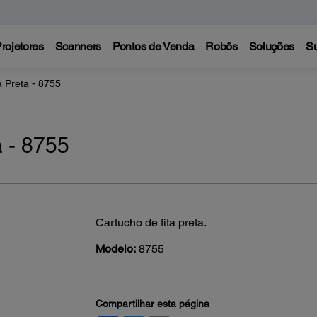
rojetores
Scanners
Pontos de Venda
Robôs
Soluções
Su
a Preta - 8755
a - 8755
Cartucho de fita preta.
Modelo:
8755
Compartilhar esta página