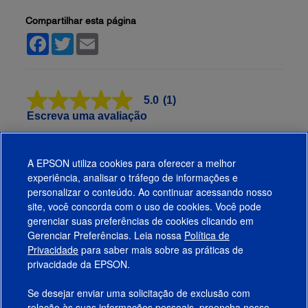
Compartilhar esta página
Facebook
Twitter
Email
5.0
(1)
5.0
de
Escreva uma avaliação
5
estrelas,
valor
Visão geral
médio
A EPSON utiliza cookies para oferecer a melhor
de
experiência, analisar o tráfego de informações e
avaliação.
Avaliações
personalizar o conteúdo. Ao continuar acessando nosso
Read
a
site, você concorda com o uso de cookies. Você pode
Review.
gerenciar suas preferências de cookies clicando em
Link
Gerenciar Preferências. Leia nossa
Política de
Produtos
abre
na
Privacidade
para saber mais sobre as práticas de
mesma
privacidade da EPSON.
Suporte
página.
Se desejar enviar uma solicitação de exclusão com
Links Sugeridos
relação às suas informações pessoais, preencha nosso