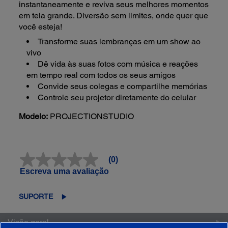
instantaneamente e reviva seus melhores momentos
em tela grande. Diversão sem limites, onde quer que
você esteja!
Transforme suas lembranças em um show ao
vivo
Dê vida às suas fotos com música e reações
em tempo real com todos os seus amigos
Convide seus colegas e compartilhe memórias
Controle seu projetor diretamente do celular
Modelo:
PROJECTIONSTUDIO
(0)
Sem
valor
Escreva uma avaliação
classificatório
Link
abre
SUPORTE
na
mesma
página.
Visão geral