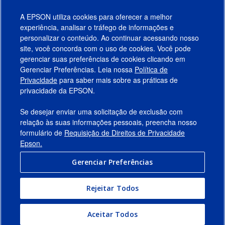
Avaliações
A EPSON utiliza cookies para oferecer a melhor
experiência, analisar o tráfego de informações e
Suporte
personalizar o conteúdo. Ao continuar acessando nosso
site, você concorda com o uso de cookies. Você pode
gerenciar suas preferências de cookies clicando em
Gerenciar Preferências. Leia nossa
Política de
Produtos
Privacidade
para saber mais sobre as práticas de
privacidade da EPSON.
Suporte
Se desejar enviar uma solicitação de exclusão com
Links Sugeridos
relação às suas informações pessoais, preencha nosso
formulário de
Requisição de Direitos de Privacidade
Empresa
Epson.
Gerenciar Preferências
Conecte-se com a Epson
Rejeitar Todos
© 2026 Epson America, Inc.
Termos de Uso
Gerenciar Preferências
Aceitar Todos
Política de Privacidade
Privacidade de Dados