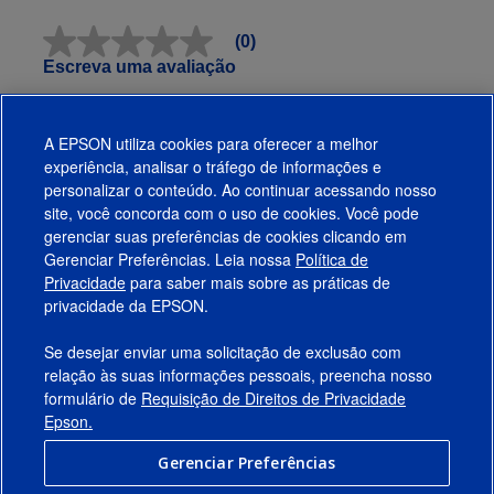
(0)
Sem
valor
Escreva uma avaliação
classificatório
Link
abre
Avaliações
na
A EPSON utiliza cookies para oferecer a melhor
mesma
experiência, analisar o tráfego de informações e
página.
Funciona Com
personalizar o conteúdo. Ao continuar acessando nosso
site, você concorda com o uso de cookies. Você pode
gerenciar suas preferências de cookies clicando em
Gerenciar Preferências. Leia nossa
Política de
Produtos
Privacidade
para saber mais sobre as práticas de
privacidade da EPSON.
Suporte
Se desejar enviar uma solicitação de exclusão com
Links Sugeridos
relação às suas informações pessoais, preencha nosso
formulário de
Requisição de Direitos de Privacidade
Empresa
Epson.
Gerenciar Preferências
Conecte-se com a Epson