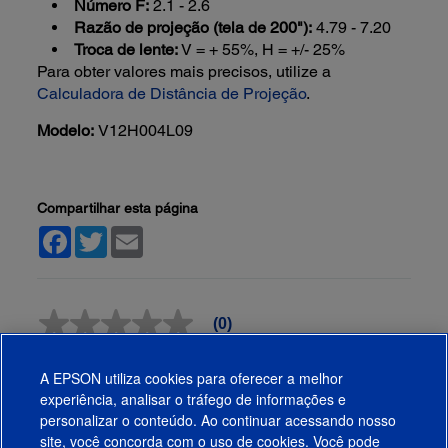
Número F:
2.1 - 2.6
Razão de projeção (tela de 200"):
4.79 - 7.20
Troca de lente:
V = + 55%, H = +/- 25%
Para obter valores mais precisos, utilize a
Calculadora de Distância de Projeção
.
Modelo:
V12H004L09
Compartilhar esta página
Facebook
Twitter
Email
(0)
Sem
valor
Escreva uma avaliação
classificatório
A EPSON utiliza cookies para oferecer a melhor
Link
abre
experiência, analisar o tráfego de informações e
Avaliações
na
personalizar o conteúdo. Ao continuar acessando nosso
mesma
site, você concorda com o uso de cookies. Você pode
página.