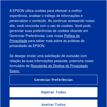
A EPSON utiliza cookies para oferecer a melhor
Notas:
experiência, analisar o tráfego de informações e
personalizar o conteúdo. Ao continuar acessando nosso
¹ Apenas projetores das Séries Pro G700 e Pro L - de até 8.000 lumens.
site, você concorda com o uso de cookies. Você pode
gerenciar suas preferências de cookies clicando em
Gerenciar Preferências. Leia nossa
Política de
Produtos
Privacidade
para saber mais sobre as práticas de
privacidade da EPSON.
Suporte
Se desejar enviar uma solicitação de exclusão com
Links Sugeridos
relação às suas informações pessoais, preencha nosso
formulário de
Requisição de Direitos de Privacidade
Empresa
Epson.
Gerenciar Preferências
Conecte-se com a Epson
Rejeitar Todos
© 2026 Epson America, Inc.
Termos de Uso
Gerenciar Preferências
Aceitar Todos