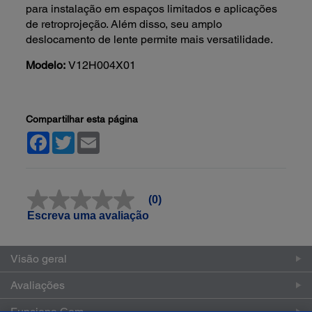
para instalação em espaços limitados e aplicações
de retroprojeção. Além disso, seu amplo
deslocamento de lente permite mais versatilidade.
Modelo:
V12H004X01
Compartilhar esta página
Facebook
Twitter
Email
(0)
Sem
valor
Escreva uma avaliação
classificatório
Link
abre
Visão geral
na
mesma
página.
Avaliações
Funciona Com