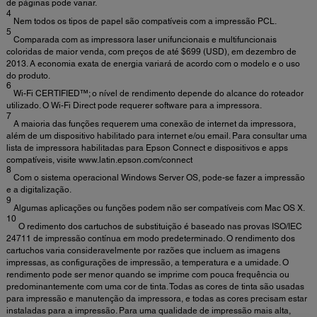
de páginas pode variar.
4
Nem todos os tipos de papel são compatíveis com a impressão PCL.
5
Comparada com as impressora laser unifuncionais e multifuncionais
coloridas de maior venda, com preços de até $699 (USD), em dezembro de
2013. A economia exata de energia variará de acordo com o modelo e o uso
do produto.
6
Wi-Fi CERTIFIED™; o nível de rendimento depende do alcance do roteador
utilizado. O Wi-Fi Direct pode requerer software para a impressora.
7
A maioria das funções requerem uma conexão de internet da impressora,
além de um dispositivo habilitado para internet e/ou email. Para consultar uma
lista de impressora habilitadas para Epson Connect e dispositivos e apps
compatíveis, visite www.latin.epson.com/connect
8
Com o sistema operacional Windows Server OS, pode-se fazer a impressão
e a digitalização.
9
Algumas aplicações ou funções podem não ser compatíveis com Mac OS X.
10
O redimento dos cartuchos de substituição é baseado nas provas ISO/IEC
24711 de impressão contínua em modo predeterminado. O rendimento dos
cartuchos varia consideravelmente por razões que incluem as imagens
impressas, as configurações de impressão, a temperatura e a umidade. O
rendimento pode ser menor quando se imprime com pouca frequência ou
predominantemente com uma cor de tinta. Todas as cores de tinta são usadas
para impressão e manutenção da impressora, e todas as cores precisam estar
instaladas para a impressão. Para uma qualidade de impressão mais alta,