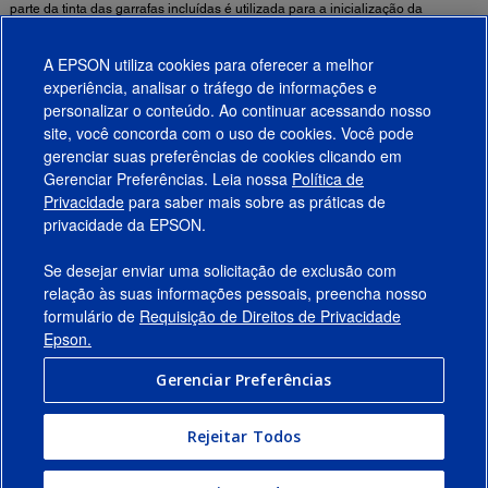
parte da tinta das garrafas incluídas é utilizada para a inicialização da
impressora, e uma quantidade variável de tinta fica nos cartuchos depois da
mensagem pedindo que "substitua o cartucho" aparecer. Para mais detalhes,
A EPSON utiliza cookies para oferecer a melhor
visite o site www.latin.epson.com/infocartucho
11
experiência, analisar o tráfego de informações e
É necessário que tenha acesso à internet para instalar os drivers e o
personalizar o conteúdo. Ao continuar acessando nosso
software de OS X.
site, você concorda com o uso de cookies. Você pode
gerenciar suas preferências de cookies clicando em
Gerenciar Preferências. Leia nossa
Política de
Produtos
Privacidade
para saber mais sobre as práticas de
privacidade da EPSON.
Suporte
Se desejar enviar uma solicitação de exclusão com
Links Sugeridos
relação às suas informações pessoais, preencha nosso
formulário de
Requisição de Direitos de Privacidade
Empresa
Epson.
Gerenciar Preferências
Conecte-se com a Epson
Rejeitar Todos
© 2026 Epson America, Inc.
Termos de Uso
Gerenciar Preferências