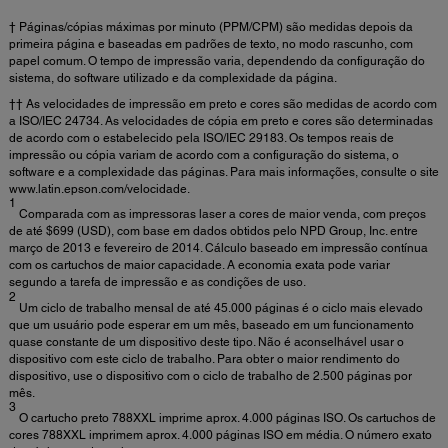
† Páginas/cópias máximas por minuto (PPM/CPM) são medidas depois da
primeira página e baseadas em padrões de texto, no modo rascunho, com
papel comum. O tempo de impressão varia, dependendo da configuração do
sistema, do software utilizado e da complexidade da página.
†† As velocidades de impressão em preto e cores são medidas de acordo com
a ISO/IEC 24734. As velocidades de cópia em preto e cores são determinadas
de acordo com o estabelecido pela ISO/IEC 29183. Os tempos reais de
impressão ou cópia variam de acordo com a configuração do sistema, o
software e a complexidade das páginas. Para mais informações, consulte o site
www.latin.epson.com/velocidade.
1
Comparada com as impressoras laser a cores de maior venda, com preços
de até $699 (USD), com base em dados obtidos pelo NPD Group, Inc. entre
março de 2013 e fevereiro de 2014. Cálculo baseado em impressão contínua
com os cartuchos de maior capacidade. A economia exata pode variar
segundo a tarefa de impressão e as condições de uso.
2
Um ciclo de trabalho mensal de até 45.000 páginas é o ciclo mais elevado
que um usuário pode esperar em um mês, baseado em um funcionamento
quase constante de um dispositivo deste tipo. Não é aconselhável usar o
dispositivo com este ciclo de trabalho. Para obter o maior rendimento do
dispositivo, use o dispositivo com o ciclo de trabalho de 2.500 páginas por
mês.
3
O cartucho preto 788XXL imprime aprox. 4.000 páginas ISO. Os cartuchos de
cores 788XXL imprimem aprox. 4.000 páginas ISO em média. O número exato