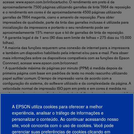
acesse: www.epson.com.br/infocartucho. O rendimento em preto é de
aproximadamente 7500 páginas utilizando garrafas de tinta T664 de reposição
e o rendimento em cores é de aproximadamente 4500 páginas utilizando
garrafas de T664 magenta, ciano e amarelo de reposição. Para obter
impressões de qualidade, parte da tinta das garrafas inclusas é utilizada para
inicialização da impressora e portanto o seu rendimento pode ser
aproximadameente 15% menor que o kit de garrafas de tinta de reposição.
² A garantia legal é de 1 ano (90 dias sem limite de folhas + 275 dias ou 15.000
folhas).
³ A maioria das funções requerem uma conexão de internet para a impressora
e também um dispositivo habilitado pela internet e/ou para e-mail. Para obser
mais informações sobre os dispositivos compatíveis com as funções do Epson
Connnect, acesse www.epson.com.br/connect
⁴ A quantidade máxima de páginas por minuto (PPM) é medida depois da
primeira página com base em padrões de texto no modo rascunho utilizando
papel sulfite/ comum. O tempo de impressão varia de acordo com a
configuração do sistema, do software utilizado e da complexidade da página. A
velocidade normal de impressão ISO ppm em preto e em cores é medida no
modo normal, com impressão de só um lado da folha, de acordo com o padrão
internacional ISO ppm, norma ISO / IEC 24734. Para mais informações, visite
www.epson.com.br/velocidade
A EPSON utiliza cookies para oferecer a melhor
⁵ Wi-Fi Certified: o nível de rendimento depende do alcance do roteador
experiência, analisar o tráfego de informações e
utilizado. Wi-Fi Direct pode requerer software da impressora.
personalizar o conteúdo. Ao continuar acessando nosso
⁶ Cartão de memória não incluso
site, você concorda com o uso de cookies. Você pode
gerenciar suas preferências de cookies clicando em