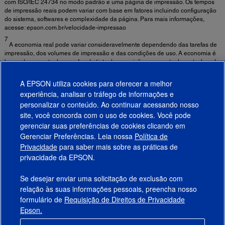
com ISO/IEC 24734 no modo padrão e uma página de impressão. Os tempos
de impressão reais podem variar com base em fatores incluindo configuração
do sistema, softwares e complexidade da página. Para mais informações,
acesse: epson.com.br/velocidade-impressao
7
A economia real pode variar consideravelmente dependendo das tarefas de
impressão, dos volumes de impressão e das condições de uso. A economia é
baseada no custo de garrafas de tinta de reposição e no custo de cartuchos de
tinta padrão, utilizando os preços online dos fabricantes, para alcançar o
rendimento total de páginas das garrafas – para impressoras jato de tinta que
A EPSON utiliza cookies para oferecer a melhor
usam cartuchos vendidas na América Latina, com funcionalidades e preços
experiência, analisar o tráfego de informações e
similares a R$ 815 ou inferior, de acordo com as fontes de dados disponíveis
personalizar o conteúdo. Ao continuar acessando nosso
no mercado de junho de 2020.
site, você concorda com o uso de cookies. Você pode
gerenciar suas preferências de cookies clicando em
Gerenciar Preferências. Leia nossa
Política de
Produtos
Privacidade
para saber mais sobre as práticas de
privacidade da EPSON.
Suporte
Se desejar enviar uma solicitação de exclusão com
Links Sugeridos
relação às suas informações pessoais, preencha nosso
formulário de
Requisição de Direitos de Privacidade
Empresa
Epson.