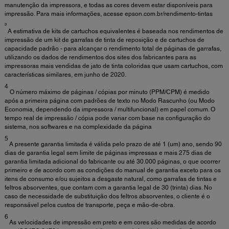
manutenção da impressora, e todas as cores devem estar disponíveis para
impressão. Para mais informações, acesse epson.com.br/rendimento-tintas
³
A estimativa de kits de cartuchos equivalentes é baseada nos rendimentos de
impressão de um kit de garrafas de tinta de reposição e de cartuchos de
capacidade padrão - para alcançar o rendimento total de páginas de garrafas,
utilizando os dados de rendimentos dos sites dos fabricantes para as
impressoras mais vendidas de jato de tinta coloridas que usam cartuchos, com
características similares, em junho de 2020.
4
O número máximo de páginas / cópias por minuto (PPM/CPM) é medido
após a primeira página com padrões de texto no Modo Rascunho (ou Modo
Economia, dependendo da impressora / multifuncional) em papel comum. O
tempo real de impressão / cópia pode variar com base na configuração do
sistema, nos softwares e na complexidade da página
5
A presente garantia limitada é válida pelo prazo de até 1 (um) ano, sendo 90
dias de garantia legal sem limite de páginas impressas e mais 275 dias de
garantia limitada adicional do fabricante ou até 30.000 páginas, o que ocorrer
primeiro e de acordo com as condições do manual de garantia exceto para os
itens de consumo e/ou sujeitos a desgaste natural, como garrafas de tintas e
feltros absorventes, que contam com a garantia legal de 30 (trinta) dias. No
caso de necessidade de substituição dos feltros absorventes, o cliente é o
responsável pelos custos de transporte, peça e mão-de-obra.
6
As velocidades de impressão em preto e em cores são medidas de acordo