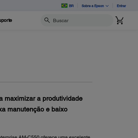
BR
Sobre a Epson
Entrar
porte
Buscar
ra maximizar a produtividade
ixa manutenção e baixo
nterprise AM-C550 oferece uma excelente