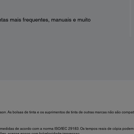
ntas mais frequentes, manuais e muito
pson. As bolsas de tinta e os suprimentos de tinta de outras marcas não são comp
 medidas de acordo com a norma ISO/IEC 29183. Os tempos reais de cópia podem 
ções, acesse epson.com.br/velocidade-impressao