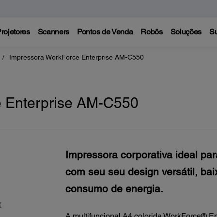
rojetores
Scanners
Pontos de Venda
Robôs
Soluções
Su
Impressora WorkForce Enterprise AM-C550
e Enterprise AM-C550
Impressora corporativa ideal pa
com seu seu design versátil, ba
consumo de energia.
A multifuncional A4 colorida WorkForce® E