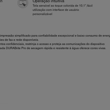
on
Operação intuitiva
,
Tela sensível ao toque colorida de 10,1”; fácil
utilização com interface de usuário
personalizável
 impressão simplificado para confiabilidade excepcional e baixo consumo de energ
es de fax e rede disponíveis.
ntos confidenciais, restrinja o acesso e proteja as comunicações do dispositivo
ntada DURABrite Pro de secagem rápida e resistente à água oferece cores vivas.