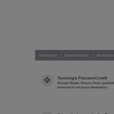
Visão geral
Especificações
Avaliações
Tecnologia PrecisionCore®
Solução Simple, Smart e Clean; qualida
excepcional com pouco desperdício.