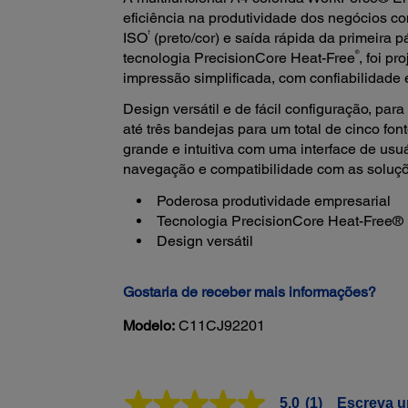
eficiência na produtividade dos negócios 
†
ISO
(preto/cor) e saída rápida da primeira 
®
tecnologia PrecisionCore Heat-Free
, foi p
impressão simplificada, com confiabilidade
Design versátil e de fácil configuração, pa
até três bandejas para um total de cinco font
grande e intuitiva com uma interface de usuá
navegação e compatibilidade com as soluç
Poderosa produtividade empresarial
Tecnologia PrecisionCore Heat-Free® 
Design versátil
Gostaria de receber mais informações?
Modelo:
C11CJ92201
5.0
(1)
Escreva u