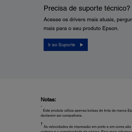
Precisa de suporte técnico?
Acesse os drivers mais atuais, pergu
mais para o seu produto Epson.
Ir ao Suporte
Notas:
*
Este produto utiliza apenas bolsas de tinta da marca E
declarem ser compatíveis.
†
As velocidades de impressão em preto e em cores são
sistema e a complexidade da página. Para mais informa