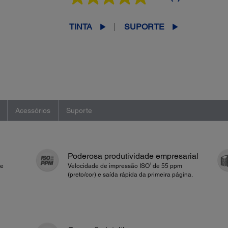
5.0
de
5
estrelas,
TINTA
SUPORTE
valor
médio
de
avaliação.
Read
a
Review.
Link
abre
na
Acessórios
Suporte
mesma
página.
Poderosa produtividade empresarial
†
de
Velocidade de impressão ISO
de 55 ppm
(preto/cor) e saída rápida da primeira página.