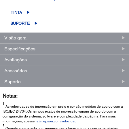
5
estrelas,
valor
TINTA
médio
de
SUPORTE
avaliação.
Read
7
Visão geral
Reviews.
Link
Especificações
abre
na
mesma
Avaliações
página.
Acessórios
Suporte
Notas:
†
As velocidades de impressão em preto e cor são medidas de acordo com a
ISO/IEC 24734. Os tempos exatos de impressão variam de acordo com a
configuração do sistema, software e complexidade da página. Para mais
informações, acesse
latin.epson.com/velocidad
1
Quando comparado com impressoras a laser colorida com capacidades