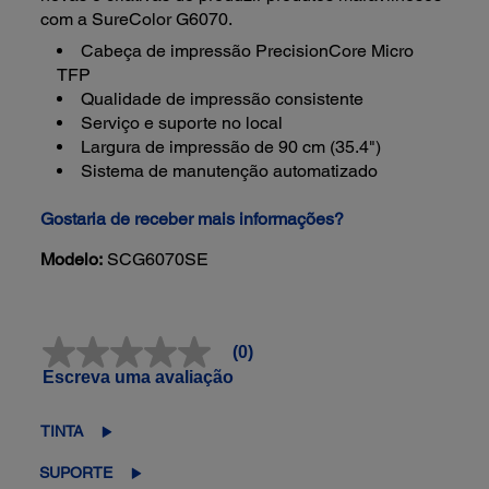
com a SureColor G6070.
Cabeça de impressão PrecisionCore Micro
TFP
Qualidade de impressão consistente
Serviço e suporte no local
Largura de impressão de 90 cm (35.4")
Sistema de manutenção automatizado
Gostaria de receber mais informações?
Modelo:
SCG6070SE
(0)
Sem
valor
Escreva uma avaliação
classificatório
Link
abre
TINTA
na
mesma
SUPORTE
página.