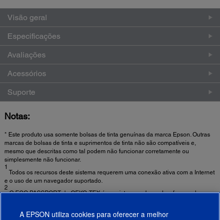
Visão geral
Especificações
Avaliações
Acessórios
Suporte
Notas:
* Este produto usa somente bolsas de tinta genuínas da marca Epson. Outras
marcas de bolsas de tinta e suprimentos de tinta não são compatíveis e,
mesmo que descritas como tal podem não funcionar corretamente ou
simplesmente não funcionar.
1
Todos os recursos deste sistema requerem uma conexão ativa com a Internet
e o uso de um navegador suportado.
2
O ECO PASSPORT da OEKO-TEX é um sistema pelo qual os fornecedores
de produtos químicos têxteis demonstram que seus produtos podem ser
usados de modo sustentável na produção têxtil. A tinta UltraChrome DF é
A EPSON utiliza cookies para oferecer a melhor
certificada pela ECO PASSPORT. Este é um padrão internacional de