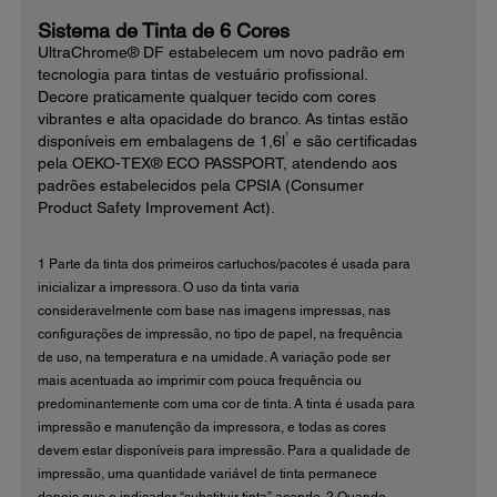
Sistema de Tinta de 6 Cores
UltraChrome® DF estabelecem um novo padrão em
tecnologia para tintas de vestuário profissional.
Decore praticamente qualquer tecido com cores
vibrantes e alta opacidade do branco. As tintas estão
1
disponíveis em embalagens de 1,6l
e são certificadas
pela OEKO-TEX® ECO PASSPORT, atendendo aos
padrões estabelecidos pela CPSIA (Consumer
Product Safety Improvement Act).
1 Parte da tinta dos primeiros cartuchos/pacotes é usada para
inicializar a impressora. O uso da tinta varia
consideravelmente com base nas imagens impressas, nas
configurações de impressão, no tipo de papel, na frequência
de uso, na temperatura e na umidade. A variação pode ser
mais acentuada ao imprimir com pouca frequência ou
predominantemente com uma cor de tinta. A tinta é usada para
impressão e manutenção da impressora, e todas as cores
devem estar disponíveis para impressão. Para a qualidade de
impressão, uma quantidade variável de tinta permanece
depois que o indicador “substituir tinta” acende. 2 Quando