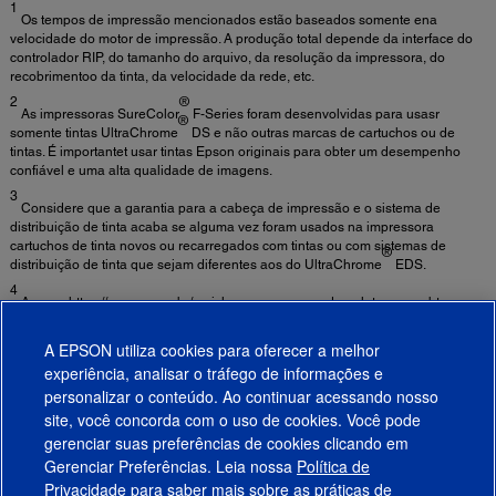
1
Os tempos de impressão mencionados estão baseados somente ena
velocidade do motor de impressão. A produção total depende da interface do
controlador RIP, do tamanho do arquivo, da resolução da impressora, do
recobrimentoo da tinta, da velocidade da rede, etc.
2
®
As impressoras SureColor
F-Series foram desenvolvidas para usasr
®
somente tintas UltraChrome
DS e não outras marcas de cartuchos ou de
tintas. É importantet usar tintas Epson originais para obter um desempenho
confiável e uma alta qualidade de imagens.
3
Considere que a garantia para a cabeça de impressão e o sistema de
distribuição de tinta acaba se alguma vez foram usados na impressora
cartuchos de tinta novos ou recarregados com tintas ou com sistemas de
®
distribuição de tinta que sejam diferentes aos do UltraChrome
EDS.
4
Acesse https://epson.com.br/reciclagem-programa-de-coleta para obter
informações sobre opções de reciclagem convenientes e razoáveis.
5
A EPSON utiliza cookies para oferecer a melhor
SmartWay é uma inovadora associação da Agência de Proteção Ambiental
experiência, analisar o tráfego de informações e
dos EUA que diminui o efeito estufa e outros contaminantes do ar e melhora a
personalizar o conteúdo. Ao continuar acessando nosso
eficiência dos combustíveis.
site, você concorda com o uso de cookies. Você pode
gerenciar suas preferências de cookies clicando em
Gerenciar Preferências. Leia nossa
Política de
Produtos
Privacidade
para saber mais sobre as práticas de