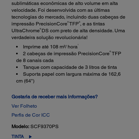
sublimáticas econômicas de alto volume em alta
velocidade. Foi desenvolvida com as últimas
tecnologias do mercado, incluindo duas cabeças de
®
®
impressão PrecisionCore
TFP
, e as tintas
®
UltraChrome
DS com preto de alta densidade. Uma
verdadeira solução revolucionária!
1
Imprime até 108 m²/ hora
®
2 cabeças de impressão PrecisionCore
TFP
de 8 canais cada
Tanque com capacidade de 3 litros de tinta
Suporta papel com largura máxima de 162,6
cm (64")
Gostaria de receber mais informações?
Ver Folheto
Perfis de Cor ICC
Modelo:
SCF9370PS
TINTA