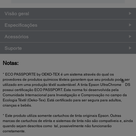
Visão geral
Especificações
Acessórios
Suporte
Notas:
* ECO PASSPORTE by OEKO-TEX é um sistema através do qual os
provedores de produtos químicos têxteis garantem que seu produto pode ser
®
utilizado em uma produção têxtil sustentável. A tinta Epson UltraChrome
DS
possui certificação ECO PASSPORT. Esta norma foi desenvolvida pela
Comunidade Internacional para Investigação e Comprovação no campo da
Ecologia Têxtil (Oeko-Tex). Está certificado para ser segura para adultos,
crianças e bebês.
* Este produto utiliza somente cartuchos de tinta originais Epson. Outras
marcas de cartuchos de etinta e sistemas de tinta não são compatíveis e, ainda
quando sejam descritos como tal, possivelmente não funcionarão
corretamente.