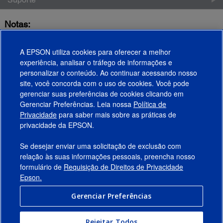
Notas:
* Disponível para vendas via cartão BNDES.
A EPSON utiliza cookies para oferecer a melhor
1. Garantia limitada válida para equipamentos adquiridos a partir de
experiência, analisar o tráfego de informações e
01/04/2019, que estejam sendo utilizados de acordo com as condições
personalizar o conteúdo. Ao continuar acessando nosso
constantes no manual de garantia.
site, você concorda com o uso de cookies. Você pode
gerenciar suas preferências de cookies clicando em
Gerenciar Preferências. Leia nossa
Política de
Produtos
Privacidade
para saber mais sobre as práticas de
privacidade da EPSON.
Suporte
Se desejar enviar uma solicitação de exclusão com
Links Sugeridos
relação às suas informações pessoais, preencha nosso
formulário de
Requisição de Direitos de Privacidade
Empresa
Epson.
Gerenciar Preferências
Conecte-se com a Epson
Rejeitar Todos