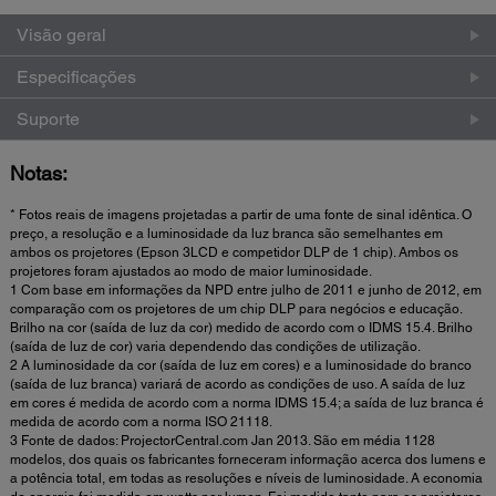
Visão geral
Especificações
Suporte
Notas:
* Fotos reais de imagens projetadas a partir de uma fonte de sinal idêntica. O
preço, a resolução e a luminosidade da luz branca são semelhantes em
ambos os projetores (Epson 3LCD e competidor DLP de 1 chip). Ambos os
projetores foram ajustados ao modo de maior luminosidade.
1 Com base em informações da NPD entre julho de 2011 e junho de 2012, em
comparação com os projetores de um chip DLP para negócios e educação.
Brilho na cor (saída de luz da cor) medido de acordo com o IDMS 15.4. Brilho
(saída de luz de cor) varia dependendo das condições de utilização.
2 A luminosidade da cor (saída de luz em cores) e a luminosidade do branco
(saída de luz branca) variará de acordo as condições de uso. A saída de luz
em cores é medida de acordo com a norma IDMS 15.4; a saída de luz branca é
medida de acordo com a norma ISO 21118.
3 Fonte de dados: ProjectorCentral.com Jan 2013. São em média 1128
modelos, dos quais os fabricantes forneceram informação acerca dos lumens e
a potência total, em todas as resoluções e níveis de luminosidade. A economia