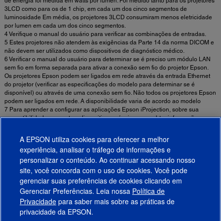
de energia foi medida em watts por lumen. Foi medido tanto para os projetores
3LCD como para os de 1 chip, em cada um dos cinco segmentos de
luminosidade Em média, os projetores 3LCD consumiram menos eletricidade
por lumen em cada um dos cinco segmentos.
4 Verifique o manual do usuário para verificar as combinações de entradas.
5 Estes projetores não atendem às exigências da Parte 14 da norma DICOM e
não devem ser utilizados como dispositivos de diagnóstico médico.
6 Verificar o manual do usuário para determinar se é preciso um módulo LAN
sem fio em forma separada para ativar a conexão sem fio do projetor Epson.
Os projetores Epson podem ser ligados em rede através da entrada Ethernet
do projetor (verificar as especificações do modelo para determinar se é
disponível) ou através de uma conexão sem fio. Não todos os projetores Epson
podem ser ligados em rede. A disponibilidade varia de acordo ao modelo
7 Para aprender a configurar as aplicações Epson iProjection, sobre sua
compatibilidade com outros dispositivos móveis e para obter informações
referente a um projetor específico, visitar epson.com/projectorapp.
A EPSON utiliza cookies para oferecer a melhor
experiência, analisar o tráfego de informações e
Informações de Segurança Importantes Sobre Ambientes de Uso de Projetores
personalizar o conteúdo. Ao continuar acessando nosso
Fixos ►
site, você concorda com o uso de cookies. Você pode
gerenciar suas preferências de cookies clicando em
Gerenciar Preferências. Leia nossa
Política de
Produtos
Privacidade
para saber mais sobre as práticas de
privacidade da EPSON.
Suporte