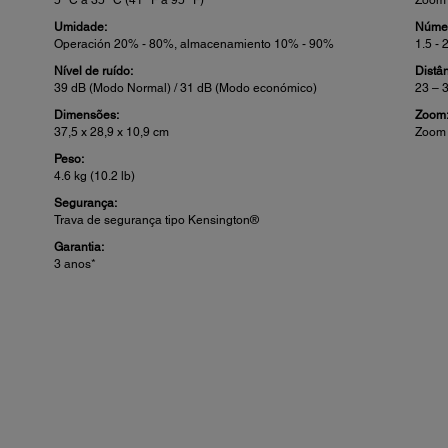
Umidade:
Númer
Operación 20% - 80%, almacenamiento 10% - 90%
1.5 - 
Nível de ruído:
Distâ
39 dB (Modo Normal) / 31 dB (Modo económico)
23 – 
Dimensões:
Zoom
37,5 x 28,9 x 10,9 cm
Zoom D
Peso:
4.6 kg (10.2 lb)
Segurança:
Trava de segurança tipo Kensington®
Garantia:
3 anos*