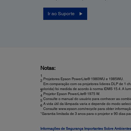
Ir ao Suporte
Notas:
1
Projetores Epson PowerLite® 1980WU e 1985WU.
2
Em comparação com os projetores lideres DLP de 1 chi
colorida) foi medida de acordo à norma IDMS 15.4. A l
3
Projetor Epson PowerLite® 1975 W.
4
Consulte o manual do usuário para conhecer as combin
5
A vida útil da lâmpada varia e depende do modo seleci
6
Consulte www.epson.com/recycle para obter informação
*Garantia limitada de 3 anos para o projetor e 90 dias
Informações de Segurança Importantes Sobre Ambientes