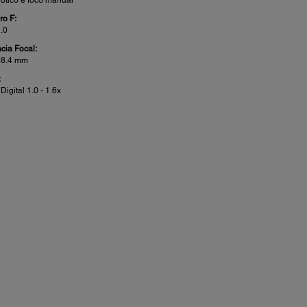
o F:
2.0
ncia Focal:
38.4 mm
:
igital 1.0 - 1.6x