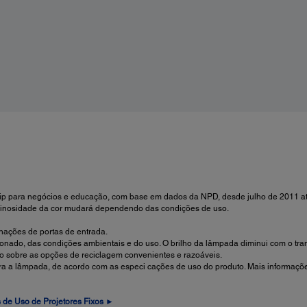
100 – 240 V ± 10%
Frequência nominal:
50/60 Hz
Consumo de energia:
409 W (Modo Normal) / 330 W (Modo Eco) / 3.5 W modo de
espera (comunicações ligadas) / 0.21 W modo de espera
(comunicações desligadas)
p para negócios e educação, com base em dados da NPD, desde julho de 2011 até
uminosidade da cor mudará dependendo das condições de uso.
ações de portas de entrada.
onado, das condições ambientais e do uso. O brilho da lâmpada diminui com o tra
 sobre as opções de reciclagem convenientes e razoáveis.
 para a lâmpada, de acordo com as especi cações de uso do produto. Mais informaç
 de Uso de Projetores Fixos ►