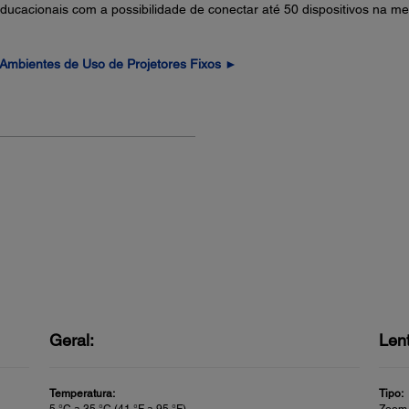
educacionais com a possibilidade de conectar até 50 dispositivos na
Ambientes de Uso de Projetores Fixos ►
Geral:
Len
Temperatura:
Tipo:
5 °C a 35 °C (41 °F a 95 °F)
Zoom 