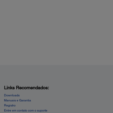
lhes do Projetor:
 de cor:
ra, Dinámico, Foto, Presentación, sRGB, Teatro, Pizarra
a, DICOM SIM
alante:
 (Mono
 do ventilador:
(Modo Normal) | 31dB (Modo Eco)
Links Recomendados:
Downloads
Manuais e Garantia
Registro
Entre em contato com o suporte