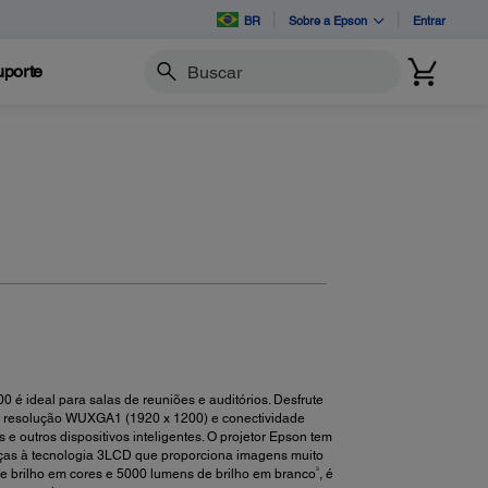
BR
Sobre a Epson
Entrar
porte
Buscar
 é ideal para salas de reuniões e auditórios. Desfrute
e, resolução WUXGA1 (1920 x 1200) e conectividade
e outros dispositivos inteligentes. O projetor Epson tem
ças à tecnologia 3LCD que proporciona imagens muito
3
e brilho em cores e 5000 lumens de brilho em branco
, é