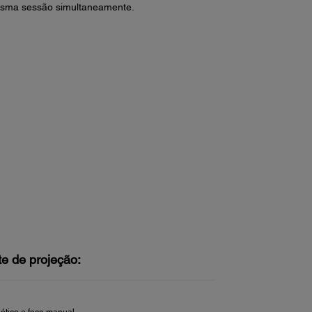
 mesma sessão simultaneamente.
te de projeção:
ótico e foco manual