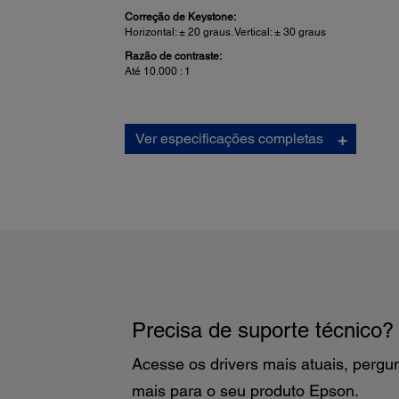
Correção de Keystone:
Horizontal: ± 20 graus. Vertical: ± 30 graus
Razão de contraste:
Até 10.000 : 1
Vídeo:
Ver especificações completas
Processamento de vídeo:
NTSC: 480 lines, PAL: 576 lines (depende da observaçã
saída múltipla de padrões)
Padrões de vídeo:
NTSC/NTSC4.43/PAL/M-PAL/N-PAL/PAL60/SECAM
Dimensões do Projetor:
Precisa de suporte técnico?
Dimensões incluindo os pés:
Acesse os drivers mais atuais, pergu
377 x 292 x 125 mm (ancho x profundidad x altura)
mais para o seu produto Epson.