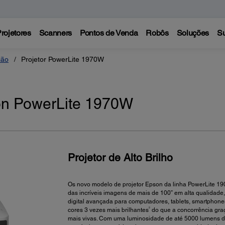
rojetores
Scanners
Pontos de Venda
Robôs
Soluções
Su
ião
Projetor PowerLite 1970W
on PowerLite 1970W
Projetor de Alto Brilho
Os novo modelo de projetor Epson da linha PowerLite 1900
das incríveis imagens de mais de 100” em alta qualidad
digital avançada para computadores, tablets, smartphones 
2
cores 3 vezes mais brilhantes
do que a concorrência gra
mais vivas. Com uma luminosidade de até 5000 lumens d