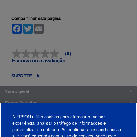
Compartilhar esta página
Facebook
Twitter
Email
(0)
Sem
valor
Escreva uma avaliação
classificatório
Link
abre
SUPORTE
na
mesma
página.
Visão geral
Especificações
Avaliações
A EPSON utiliza cookies para oferecer a melhor
experiência, analisar o tráfego de informações e
Suporte
personalizar o conteúdo. Ao continuar acessando nosso
site, você concorda com o uso de cookies. Você pode