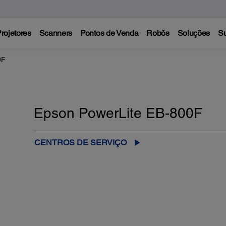
rojetores
Scanners
Pontos de Venda
Robôs
Soluções
Su
0F
Epson PowerLite EB-800F
CENTROS DE SERVIÇO