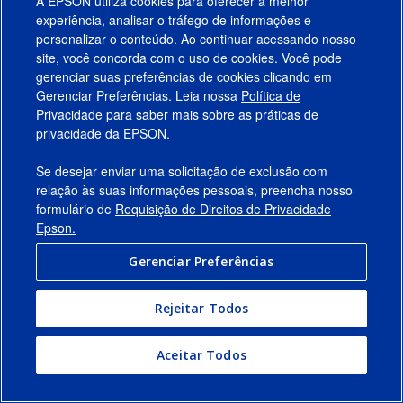
A EPSON utiliza cookies para oferecer a melhor
informações, consulte a seção “Seus
experiência, analisar o tráfego de informações e
Direitos e Escolhas” abaixo.
personalizar o conteúdo. Ao continuar acessando nosso
site, você concorda com o uso de cookies. Você pode
gerenciar suas preferências de cookies clicando em
D.
Compartilhamento de
Gerenciar Preferências. Leia nossa
Política de
informações pessoais
Privacidade
para saber mais sobre as práticas de
privacidade da EPSON.
Compartilhamos as informações que
coletamos de acordo com as práticas
Se desejar enviar uma solicitação de exclusão com
descritas nesta Política de Privacidade.
relação às suas informações pessoais, preencha nosso
formulário de
Requisição de Direitos de Privacidade
Exemplos de tipos de entidades com as
Epson.
quais nós podemos divulgar informação
Gerenciar Preferências
pessoal incluem as seguintes:
Rejeitar Todos
Prestadores de Serviços.
Compartilhamos informações com
Aceitar Todos
entidades que processam informações
em nosso nome para fins de