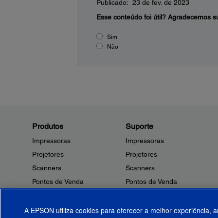
Publicado: 23 de fev. de 2023
Esse conteúdo foi útil?
Agradecemos su
Sim
Não
Produtos
Suporte
Impressoras
Impressoras
Projetores
Projetores
Scanners
Scanners
Pontos de Venda
Pontos de Venda
Robôs
Robôs
Microdispositivos
Outros Produtos
A EPSON utiliza cookies para oferecer a melhor experiência, a