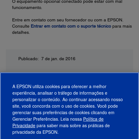
O equipamento opcional conectado pode estar com mal
funcionamento.
Entre em contato com seu fornecedor ou com a EPSON.
Consulte
Entrar em contato com o suporte técnico
para mais
detalhes.
Publicado: 7 de jan. de 2016
A EPSON utiliza cookies para oferecer a melhor
experiência, analisar o tráfego de informações e
personalizar o conteúdo. Ao continuar acessando nosso
site, você concorda com o uso de cookies. Você pode
gerenciar suas preferências de cookies clicando em
Gerenciar Preferências. Leia nossa
Política de
Produtos
Privacidade
para saber mais sobre as práticas de
privacidade da EPSON.
Suporte