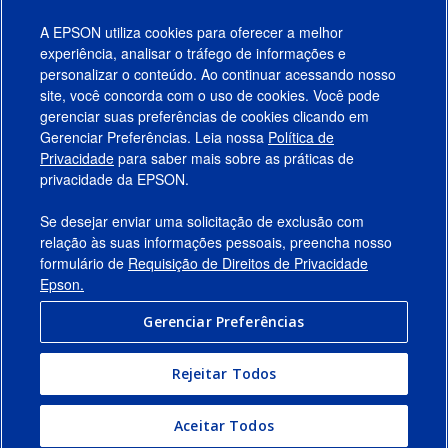
A EPSON utiliza cookies para oferecer a melhor
experiência, analisar o tráfego de informações e
personalizar o conteúdo. Ao continuar acessando nosso
site, você concorda com o uso de cookies. Você pode
gerenciar suas preferências de cookies clicando em
Gerenciar Preferências. Leia nossa
Política de
Produtos
Privacidade
para saber mais sobre as práticas de
privacidade da EPSON.
Suporte
Se desejar enviar uma solicitação de exclusão com
Links Sugeridos
relação às suas informações pessoais, preencha nosso
formulário de
Requisição de Direitos de Privacidade
Empresa
Epson.
Gerenciar Preferências
Conecte-se com a Epson
Rejeitar Todos
© 2026 Epson America, Inc.
Termos de Uso
Gerenciar Preferências
Aceitar Todos
Política de Privacidade
Privacidade de Dados