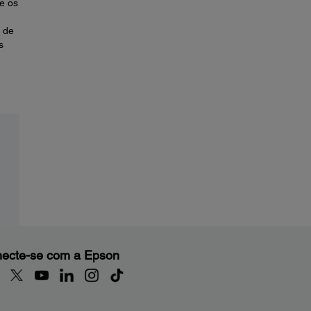
e os
 de
s
ecte-se com a Epson