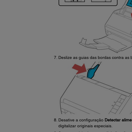
Deslize as guias das bordas contra as b
Desative a configuração
Detectar alim
digitalizar originais especiais.