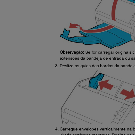
Observação:
Se for carregar originais
extensões da bandeja de entrada ou sa
Deslize as guias das bordas da bandej
Carregue envelopes verticalmente na b