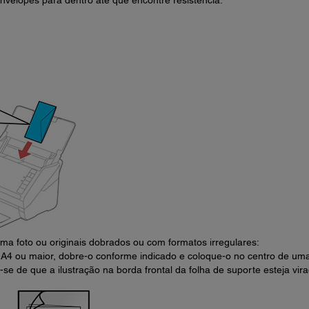
nvelopes para dentro até que encontre resistência.
ma foto ou originais dobrados ou com formatos irregulares:
 A4 ou maior, dobre-o conforme indicado e coloque-o no centro de um
e-se de que a ilustração na borda frontal da folha de suporte esteja vir