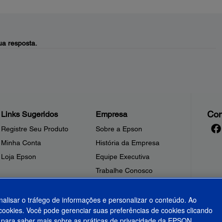
a resposta.
Con
Links Sugeridos
Empresa
Registre Seu Produto
Sobre a Epson
Minha Conta
História da Empresa
Loja Epson
Equipe Executiva
Trabalhe Conosco
Sala de Imprensa
Fale Conosco
nalisar o tráfego de informações e personalizar o conteúdo. Ao
ookies. Você pode gerenciar suas preferências de cookies clicando
Shakira + Epson
para saber mais sobre as práticas de privacidade da EPSON.