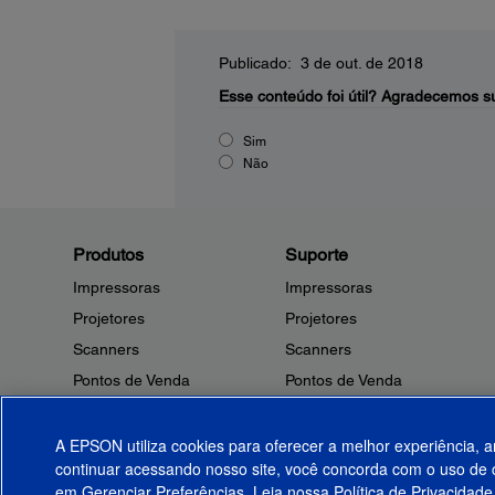
Publicado: 3 de out. de 2018
Esse conteúdo foi útil?
Agradecemos su
Sim
Não
Produtos
Suporte
Impressoras
Impressoras
Projetores
Projetores
Scanners
Scanners
Pontos de Venda
Pontos de Venda
Robôs
Robôs
Microdispositivos
Outros Produtos
A EPSON utiliza cookies para oferecer a melhor experiência, a
continuar acessando nosso site, você concorda com o uso de c
Tintas
Notificações de Segurança
em Gerenciar Preferências. Leia nossa
Política de Privacidade