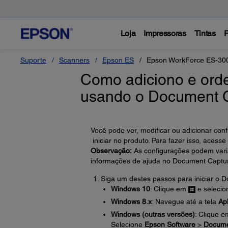
Loja
Impressoras
Tintas
P
Suporte
Scanners
Epson ES
Epson WorkForce ES-3
Como adiciono e orde
usando o Document 
Você pode ver, modificar ou adicionar con
iniciar no produto. Para fazer isso, aces
Observação:
As configurações podem varia
informações de ajuda no Document Captur
Siga um destes passos para iniciar o 
Windows 10
: Clique em
e seleci
Windows 8.x
: Navegue até a tela
Apl
Windows (outras versões)
: Clique 
Selecione
Epson Software
>
Docume