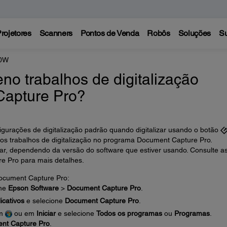
rojetores
Scanners
Pontos de Venda
Robôs
Soluções
Su
00W
no trabalhos de digitalização
Capture Pro?
figurações de digitalização padrão quando digitalizar usando o botão
se os trabalhos de digitalização no programa Document Capture Pro.
r, dependendo da versão do software que estiver usando. Consulte a
e Pro para mais detalhes.
Document Capture Pro:
one
Epson Software
>
Document Capture Pro
.
icativos
e selecione
Document Capture Pro
.
em
ou em
Iniciar
e selecione
Todos os programas
ou
Programas
.
nt Capture Pro
.