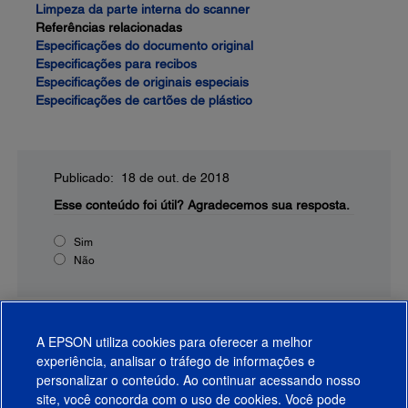
Limpeza da parte interna do scanner
Referências relacionadas
Especificações do documento original
Especificações para recibos
Especificações de originais especiais
Especificações de cartões de plástico
Publicado: 18 de out. de 2018
Esse conteúdo foi útil?
Agradecemos sua resposta.
Sim
Não
A EPSON utiliza cookies para oferecer a melhor
experiência, analisar o tráfego de informações e
personalizar o conteúdo. Ao continuar acessando nosso
site, você concorda com o uso de cookies. Você pode