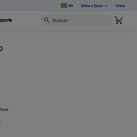
BR
Sobre a Epson
Entrar
porte
Buscar
o
Point
s