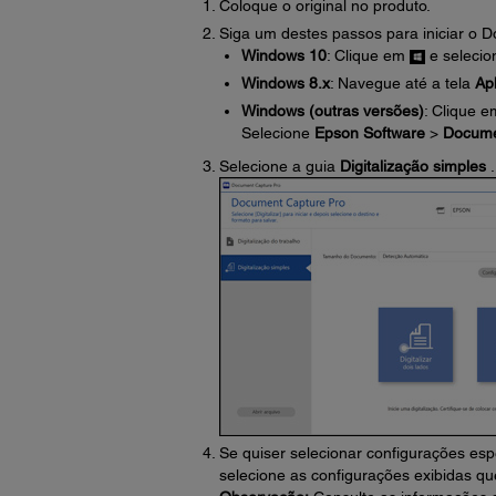
Coloque o original no produto.
Siga um destes passos para iniciar o 
Windows 10
: Clique em
e seleci
Windows 8.x
: Navegue até a tela
Apl
Windows (outras versões)
: Clique 
Selecione
Epson Software
>
Docume
Selecione a guia
Digitalização simples
.
Se quiser selecionar configurações espe
selecione as configurações exibidas q