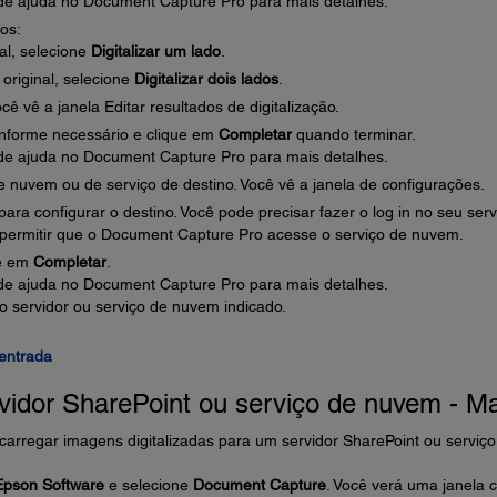
de ajuda no Document Capture Pro para mais detalhes.
os:
nal, selecione
Digitalizar um lado
.
original, selecione
Digitalizar dois lados
.
ê vê a janela Editar resultados de digitalização.
conforme necessário e clique em
Completar
quando terminar.
de ajuda no Document Capture Pro para mais detalhes.
 nuvem ou de serviço de destino. Você vê a janela de configurações.
ara configurar o destino. Você pode precisar fazer o log in no seu serv
permitir que o Document Capture Pro acesse o serviço de nuvem.
ue em
Completar
.
de ajuda no Document Capture Pro para mais detalhes.
o servidor ou serviço de nuvem indicado.
entrada
rvidor SharePoint ou serviço de nuvem - M
arregar imagens digitalizadas para um servidor SharePoint ou serviço
Epson Software
e selecione
Document Capture
. Você verá uma janela