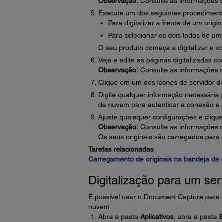
Observação:
Consulte as informações 
Execute um dos seguintes procediment
Para digitalizar a frente de um origi
Para selecionar os dois lados de um 
O seu produto começa a digitalizar e voc
Veja e edite as páginas digitalizadas 
Observação:
Consulte as informações 
Clique em um dos ícones de servidor de
Digite qualquer informação necessária p
de nuvem para autenticar a conexão e 
Ajuste quaisquer configurações e cliq
Observação:
Consulte as informações 
Os seus originais são carregados para 
Tarefas relacionadas
Carregamento de originais na bandeja de 
Digitalização para um se
É possível usar o Document Capture para c
nuvem.
Abra a pasta
Aplicativos
, abra a pasta