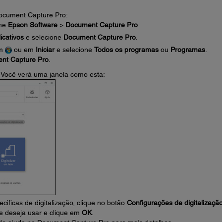
Document Capture Pro:
one
Epson Software
>
Document Capture Pro
.
icativos
e selecione
Document Capture Pro
.
em
ou em
Iniciar
e selecione
Todos os programas
ou
Programas
.
nt Capture Pro
.
 Você verá uma janela como esta:
cificas de digitalização, clique no botão
Configurações de digitalizaçã
ue deseja usar e clique em
OK
.