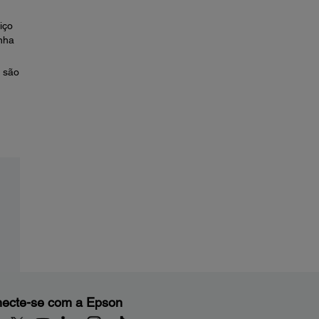
iço
nha
s são
ecte-se com a Epson