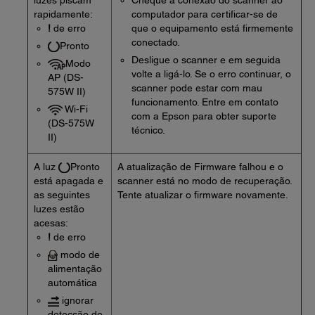
luzes piscam
Cheque a conexão do scanner ao
rapidamente:
computador para certificar-se de
!
de erro
que o equipamento está firmemente
conectado.
Pronto
Desligue o scanner e em seguida
Modo
volte a ligá-lo. Se o erro continuar, o
AP (DS-
scanner pode estar com mau
575W II)
funcionamento. Entre em contato
Wi-Fi
com a Epson para obter suporte
(DS-575W
técnico.
II)
A luz
Pronto
A atualização de Firmware falhou e o
está apagada e
scanner está no modo de recuperação.
as seguintes
Tente atualizar o firmware novamente.
luzes estão
acesas:
!
de erro
modo de
alimentação
automática
ignorar
detecção de