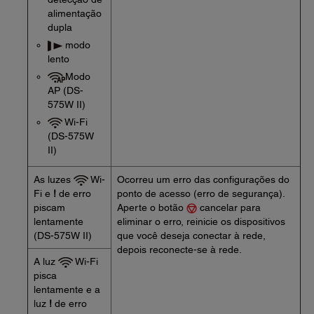
alimentação
dupla
modo
lento
Modo
AP (DS-
575W II)
Wi-Fi
(DS-575W
II)
As luzes
Wi-
Ocorreu um erro das configurações do
Fi e
!
de erro
ponto de acesso (erro de segurança).
piscam
Aperte o botão
cancelar para
lentamente
eliminar o erro, reinicie os dispositivos
(DS-575W II)
que você deseja conectar à rede,
depois reconecte-se à rede.
A luz
Wi-Fi
pisca
lentamente e a
luz
!
de erro