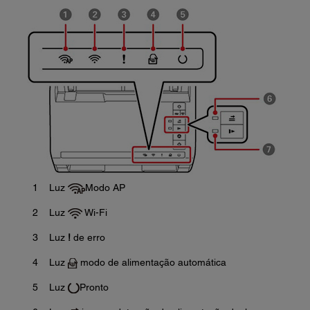
1
Luz
Modo AP
2
Luz
Wi-Fi
3
Luz
!
de erro
4
Luz
modo de alimentação automática
5
Luz
Pronto