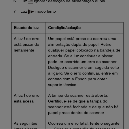
6
Luz
ignorar detecção de alimentação dupla
7
Luz
modo lento
Estado da luz
Condição/solução
A luz
!
de erro
Um papel está preso ou ocorreu uma
está piscando
alimentação dupla de papel. Retire
lentamente
qualquer papel colocado na bandeja de
entrada. Se a luz continuar a piscar,
pode ter ocorrido um erro do scanner.
Desligue o scanner e em seguida volte
a ligá-lo. Se o erro continuar, entre em
contato com a Epson para obter
suporte técnico.
A luz
!
de erro
A tampa do scanner está aberta.
está acesa
Certifique-se de que a tampa do
scanner está fechada e de que não há
papel preso dentro do scanner.
As seguintes
Ocorreu um erro fatal. Tente o seguinte: