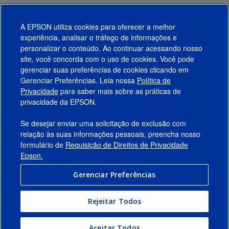
A EPSON utiliza cookies para oferecer a melhor
experiência, analisar o tráfego de informações e
personalizar o conteúdo. Ao continuar acessando nosso
site, você concorda com o uso de cookies. Você pode
gerenciar suas preferências de cookies clicando em
Gerenciar Preferências. Leia nossa
Política de
Produtos
Privacidade
para saber mais sobre as práticas de
privacidade da EPSON.
Suporte
Se desejar enviar uma solicitação de exclusão com
Links Sugeridos
relação às suas informações pessoais, preencha nosso
formulário de
Requisição de Direitos de Privacidade
Empresa
Epson.
Gerenciar Preferências
Conecte-se com a Epson
Rejeitar Todos
© 2026 Epson America, Inc.
Termos de Uso
Gerenciar Preferências
Aceitar Todos