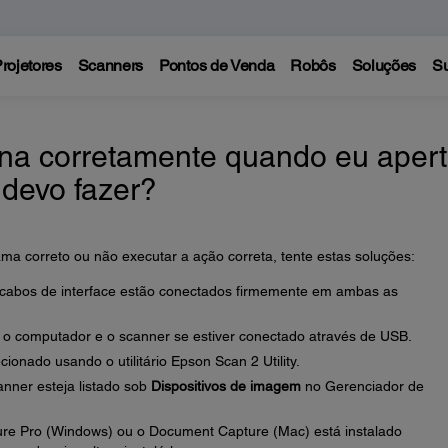
rojetores
Scanners
Pontos de Venda
Robôs
Soluções
Su
na corretamente quando eu aper
 devo fazer?
ama correto ou não executar a ação correta, tente estas soluções:
os cabos de interface estão conectados firmemente em ambas as
 o computador e o scanner se estiver conectado através de USB.
cionado usando o utilitário Epson Scan 2 Utility.
nner esteja listado sob
Dispositivos de imagem
no Gerenciador de
ure Pro (Windows) ou o Document Capture (Mac) está instalado