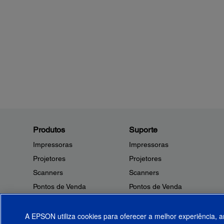
Produtos
Suporte
Impressoras
Impressoras
Projetores
Projetores
Scanners
Scanners
Pontos de Venda
Pontos de Venda
Robôs
Robôs
Microdispositivos
Outros Produtos
A EPSON utiliza cookies para oferecer a melhor experiência, a