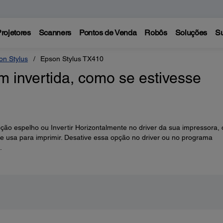
rojetores
Scanners
Pontos de Venda
Robôs
Soluções
Su
on Stylus
Epson Stylus TX410
m invertida, como se estivesse
ção espelho ou Invertir Horizontalmente no driver da sua impressora, 
ue usa para imprimir. Desative essa opção no driver ou no programa
.