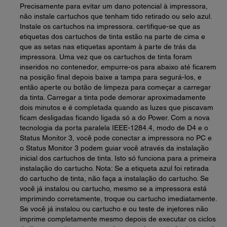
Precisamente para evitar um dano potencial à impressora,
não instale cartuchos que tenham tido retirado ou selo azul.
Instale os cartuchos na impressora. certifique-se que as
etiquetas dos cartuchos de tinta estão na parte de cima e
que as setas nas etiquetas apontam à parte de trás da
impressora. Uma vez que os cartuchos de tinta foram
inseridos no contenedor, empurre-os para abaixo até ficarem
na posição final depois baixe a tampa para segurá-los, e
então aperte ou botão de limpeza para começar a carregar
da tinta. Carregar a tinta pode demorar aproximadamente
dois minutos e é completada quando as luzes que piscavam
ficam desligadas ficando ligada só a do Power. Com a nova
tecnologia da porta paralela IEEE-1284.4, modo de D4 e o
Status Monitor 3, você pode conectar a impressora no PC e
o Status Monitor 3 podem guiar você através da instalação
inicial dos cartuchos de tinta. Isto só funciona para a primeira
instalação do cartucho. Nota: Se a etiqueta azul foi retirada
do cartucho de tinta, não faça a instalação do cartucho. Se
você já instalou ou cartucho, mesmo se a impressora está
imprimindo corretamente, troque ou cartucho imediatamente.
Se você já instalou ou cartucho e ou teste de injetores não
imprime completamente mesmo depois de executar os ciclos