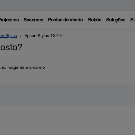
rojetores
Scanners
Pontos de Venda
Robôs
Soluções
Su
on Stylus
Epson Stylus TX210
posto?
ano, magenta e amarelo