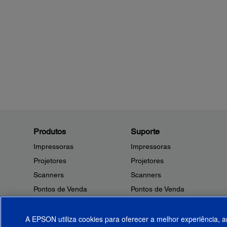
Produtos
Suporte
Impressoras
Impressoras
Projetores
Projetores
Scanners
Scanners
Pontos de Venda
Pontos de Venda
Robôs
Robôs
Microdispositivos
Outros Produtos
A EPSON utiliza cookies para oferecer a melhor experiência, a