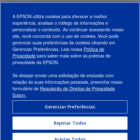
A EPSON utiliza cookies para oferecer a melhor
experiência, analisar o tráfego de informações e
personalizar o conteúdo. Ao continuar acessando nosso
site, você concorda com o uso de cookies. Você pode
gerenciar suas preferências de cookies clicando em
Gerenciar Preferências. Leia nossa
Política de
Produtos
Privacidade
para saber mais sobre as práticas de
privacidade da EPSON.
Suporte
Se desejar enviar uma solicitação de exclusão com
Links Sugeridos
relação às suas informações pessoais, preencha nosso
formulário de
Requisição de Direitos de Privacidade
Empresa
Epson.
Gerenciar Preferências
Conecte-se com a Epson
Rejeitar Todos
© 2026 Epson America, Inc.
Termos de Uso
Gerenciar Preferências
Aceitar Todos