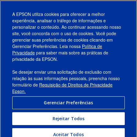
A EPSON utiliza cookies para oferecer a melhor
experiência, analisar o tráfego de informações e
personalizar o conteúdo. Ao continuar acessando nosso
site, você concorda com o uso de cookies. Você pode
gerenciar suas preferências de cookies clicando em
Gerenciar Preferências. Leia nossa
Política de
Produtos
Privacidade
para saber mais sobre as práticas de
privacidade da EPSON.
Suporte
Se desejar enviar uma solicitação de exclusão com
Links Sugeridos
relação às suas informações pessoais, preencha nosso
formulário de
Requisição de Direitos de Privacidade
Empresa
Epson.
Gerenciar Preferências
Conecte-se com a Epson
Rejeitar Todos
© 2026 Epson America, Inc.
Termos de Uso
Gerenciar Preferências
Aceitar Todos