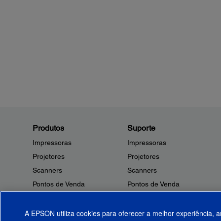
Produtos
Suporte
Impressoras
Impressoras
Projetores
Projetores
Scanners
Scanners
Pontos de Venda
Pontos de Venda
Robôs
Robôs
Microdispositivos
Outros Produtos
A EPSON utiliza cookies para oferecer a melhor experiência, a