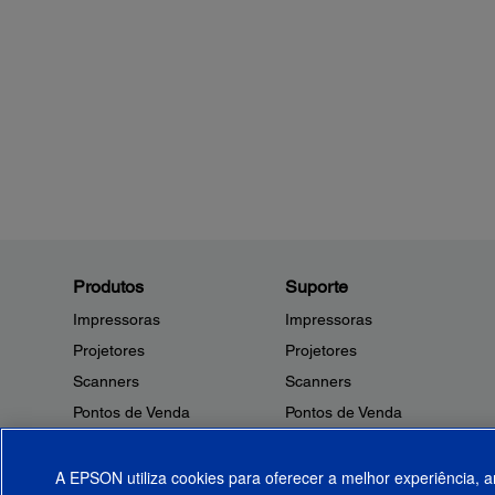
Produtos
Suporte
Impressoras
Impressoras
Projetores
Projetores
Scanners
Scanners
Pontos de Venda
Pontos de Venda
Robôs
Robôs
Microdispositivos
Outros Produtos
A EPSON utiliza cookies para oferecer a melhor experiência, a