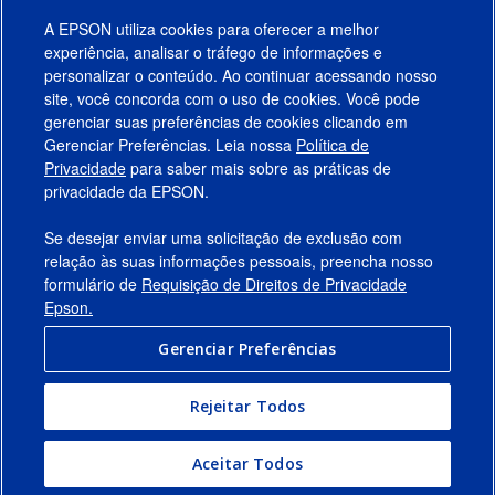
A EPSON utiliza cookies para oferecer a melhor
experiência, analisar o tráfego de informações e
personalizar o conteúdo. Ao continuar acessando nosso
site, você concorda com o uso de cookies. Você pode
gerenciar suas preferências de cookies clicando em
Gerenciar Preferências. Leia nossa
Política de
Produtos
Privacidade
para saber mais sobre as práticas de
privacidade da EPSON.
Suporte
Se desejar enviar uma solicitação de exclusão com
Links Sugeridos
relação às suas informações pessoais, preencha nosso
formulário de
Requisição de Direitos de Privacidade
Empresa
Epson.
Gerenciar Preferências
Conecte-se com a Epson
Rejeitar Todos
© 2026 Epson America, Inc.
Termos de Uso
Gerenciar Preferências
Aceitar Todos
Política de Privacidade
Privacidade de Dados