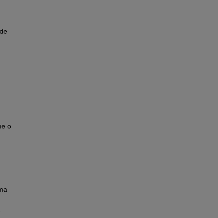
 de
ne o
uma
e