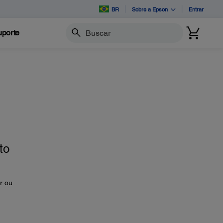
BR
Sobre a Epson
Entrar
porte
Buscar
to
r ou