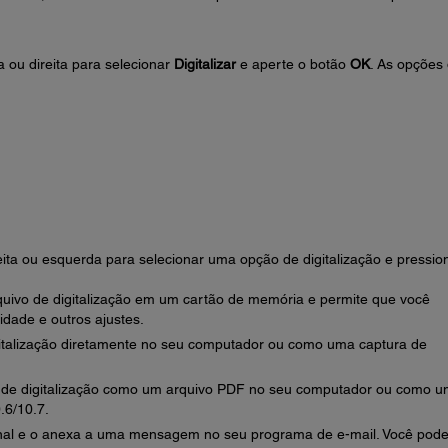
.
 ou direita para selecionar
Digitalizar
e aperte o botão
OK
. As opções
eita ou esquerda para selecionar uma opção de digitalização e pressio
quivo de digitalização em um cartão de memória e permite que você
idade e outros ajustes.
gitalização diretamente no seu computador ou como uma captura de
 de digitalização como um arquivo PDF no seu computador ou como 
.6/10.7.
iginal e o anexa a uma mensagem no seu programa de e-mail. Você pod