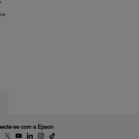
e
ive
.
ecte-se com a Epson