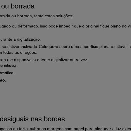
 ou borrada
rcida ou borrada, tente estas soluções:
rugado ou deformado. Isso pode impedir que o original fique plano no v
rante a digitalização.
se estiver inclinado. Coloque-o sobre uma superfície plana e estável,
 todas as direções.
n (se disponíveis) e tente digitalizar outra vez:
e nitidez
.
omática
.
ção
.
desiguais nas bordas
 espesso ou torto, cubra as margens com papel para bloquear a luz exte