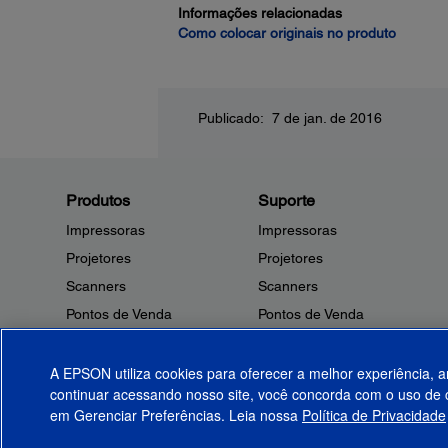
Informações relacionadas
Como colocar originais no produto
Publicado: 7 de jan. de 2016
Produtos
Suporte
Impressoras
Impressoras
Projetores
Projetores
Scanners
Scanners
Pontos de Venda
Pontos de Venda
Robôs
Robôs
Microdispositivos
Outros Produtos
A EPSON utiliza cookies para oferecer a melhor experiência, a
continuar acessando nosso site, você concorda com o uso de c
Tintas
Notificações de Segurança
em Gerenciar Preferências. Leia nossa
Política de Privacidade
Papel