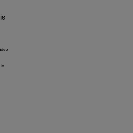
is
ídeo
nte