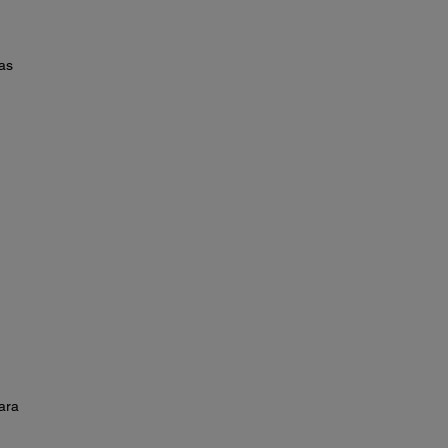
as
ara