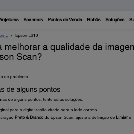
rojetores
Scanners
Pontos de Venda
Robôs
Soluções
Su
on L
Epson L210
a melhorar a qualidade da image
pson Scan?
po de problema.
s de alguns pontos
enas de alguns pontos, tente estas soluções:
inal para a digitalização virado para o lado correto.
iguração
Preto & Branco
do Epson Scan, ajuste a definição de
Limiar
e