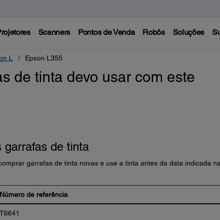
rojetores
Scanners
Pontos de Venda
Robôs
Soluções
Su
on L
Epson L355
as de tinta devo usar com este
garrafas de tinta
mprar garrafas de tinta novas e use a tinta antes da data indicada n
Número de referência
T6641